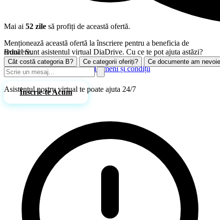
Mai ai
52 zile
să profiți de această ofertă.
Menționează această ofertă la înscriere pentru a beneficia de
Bună! Sunt asistentul virtual DiaDrive. Cu ce te pot ajuta astăzi?
reducere.
Cât costă categoria B?
Ce categorii oferiți?
Ce documente am nevoi
Promoțiile nu se cumulează.
Termeni și condiții
Asistentul nostru virtual te poate ajuta 24/7
Înscrie-te Acum