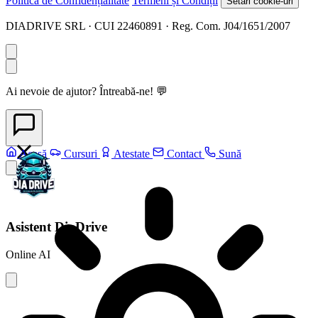
Politica de Confidențialitate
Termeni și Condiții
Setări cookie-uri
DIADRIVE SRL · CUI 22460891 · Reg. Com. J04/1651/2007
Ai nevoie de ajutor? Întreabă-ne! 💬
Acasă
Cursuri
Atestate
Contact
Sună
Asistent DiaDrive
Online
AI