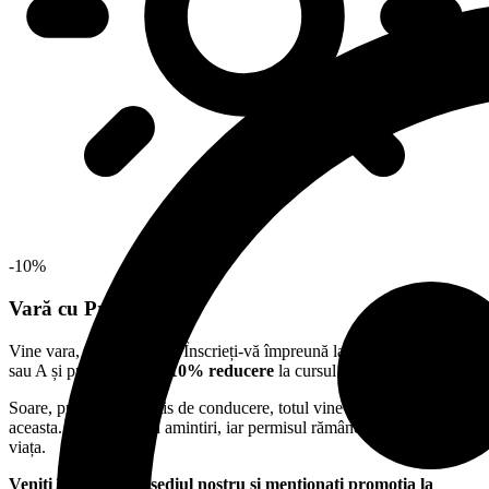
-10%
Vară cu Prietenii
Vine vara, vin amintirile. Înscrieți-vă împreună la categoria B, B1
sau A și primiți
fiecare 10% reducere
la cursul complet.
Soare, prieteni și permis de conducere, totul vine la pachet vara
aceasta. Lecțiile devin amintiri, iar permisul rămâne pentru toată
viața.
Veniți împreună la sediul nostru și menționați promoția la