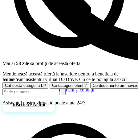
Mai ai
58 zile
să profiți de această ofertă.
Menționează această ofertă la înscriere pentru a beneficia de
Bună! Sunt asistentul virtual DiaDrive. Cu ce te pot ajuta astăzi?
reducere.
Cât costă categoria B?
Ce categorii oferiți?
Ce documente am nevoi
Promoțiile nu se cumulează.
Termeni și condiții
Asistentul nostru virtual te poate ajuta 24/7
Înscrie-te Acum