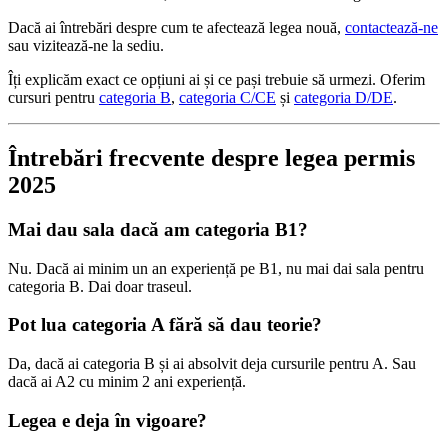
Dacă ai întrebări despre cum te afectează legea nouă,
contactează-ne
sau vizitează-ne la sediu.
Îți explicăm exact ce opțiuni ai și ce pași trebuie să urmezi. Oferim
cursuri pentru
categoria B
,
categoria C/CE
și
categoria D/DE
.
Întrebări frecvente despre legea permis
2025
Mai dau sala dacă am categoria B1?
Nu. Dacă ai minim un an experiență pe B1, nu mai dai sala pentru
categoria B. Dai doar traseul.
Pot lua categoria A fără să dau teorie?
Da, dacă ai categoria B și ai absolvit deja cursurile pentru A. Sau
dacă ai A2 cu minim 2 ani experiență.
Legea e deja în vigoare?