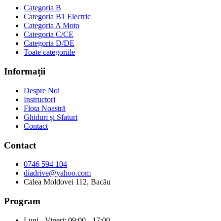
Categoria B
Categoria B1
Electric
Categoria A
Moto
Categoria C/CE
Categoria D/DE
Toate categoriile
Informații
Despre Noi
Instructori
Flota Noastră
Ghiduri și Sfaturi
Contact
Contact
0746 594 104
diadrive@yahoo.com
Calea Moldovei 112, Bacău
Program
Luni - Vineri: 09:00 - 17:00