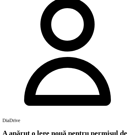
DiaDrive
A apărut o lege nouă pentru permisul de