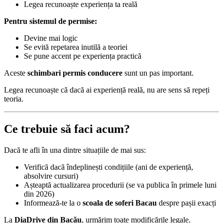
Legea recunoaște experiența ta reală
Pentru sistemul de permise:
Devine mai logic
Se evită repetarea inutilă a teoriei
Se pune accent pe experiența practică
Aceste
schimbari permis conducere
sunt un pas important.
Legea recunoaște că dacă ai experiență reală, nu are sens să repeți
teoria.
Ce trebuie să faci acum?
Dacă te afli în una dintre situațiile de mai sus:
Verifică dacă îndeplinești condițiile (ani de experiență,
absolvire cursuri)
Așteaptă actualizarea procedurii (se va publica în primele luni
din 2026)
Informează-te la o
scoala de soferi Bacau
despre pașii exacți
La
DiaDrive din Bacău
, urmărim toate modificările legale.