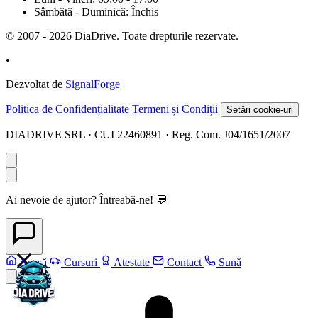
Sâmbătă - Duminică: Închis
© 2007 - 2026 DiaDrive. Toate drepturile rezervate.
•
Dezvoltat de
SignalForge
Politica de Confidențialitate
Termeni și Condiții
Setări cookie-uri
DIADRIVE SRL · CUI 22460891 · Reg. Com. J04/1651/2007
Ai nevoie de ajutor? Întreabă-ne! 💬
Acasă
Cursuri
Atestate
Contact
Sună