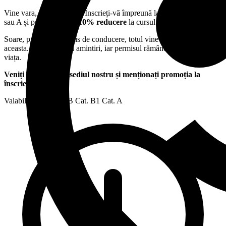
Vine vara, vin amintirile. Înscrieți-vă împreună la categoria B, B1
sau A și primiți
fiecare 10% reducere
la cursul complet.
Soare, prieteni și permis de conducere, totul vine la pachet vara
aceasta. Lecțiile devin amintiri, iar permisul rămâne pentru toată
viața.
Veniți împreună la sediul nostru și menționați promoția la
înscriere.
Valabil pentru:
Cat. B
Cat. B1
Cat. A